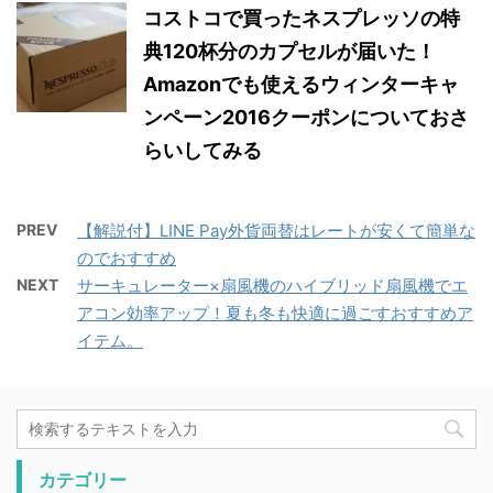
コストコで買ったネスプレッソの特
典120杯分のカプセルが届いた！
Amazonでも使えるウィンターキャ
ンペーン2016クーポンについておさ
らいしてみる
PREV
【解説付】LINE Pay外貨両替はレートが安くて簡単な
のでおすすめ
NEXT
サーキュレーター×扇風機のハイブリッド扇風機でエ
アコン効率アップ！夏も冬も快適に過ごすおすすめア
イテム。
カテゴリー