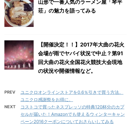
山形で一番人気のラーメン屋「琴平
荘」の魅力を語ってみる
【開催決定！！】2017年大曲の花火
会場が雨でヤバイ状況で中止？第91
回大曲の花火全国花火競技大会現地
の状況や開催情報など。
PREV
ユニクロオンラインストアを0.6％引きで買う方法。
ユニクロ感謝祭をお得に。
NEXT
コストコで買ったネスプレッソの特典120杯分のカプ
セルが届いた！Amazonでも使えるウィンターキャン
ペーン2016クーポンについておさらいしてみる