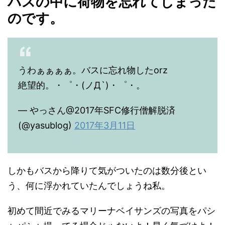
バスの中に荷物を忘れてしまった
のです。
うわぁぁぁぁ。バスに忘れ物したorz
絶望的。・゜・(ノД`)・゜・。
— やっさん@2017年SFC修行僧解脱済
(@yasublog)
2017年3月11日
しかもバスから降りて気がついたのは数分後とい
う、何に浮かれていたんでしょうね私。
初めて間近でみるマリーナベイサンズの写真をパシ