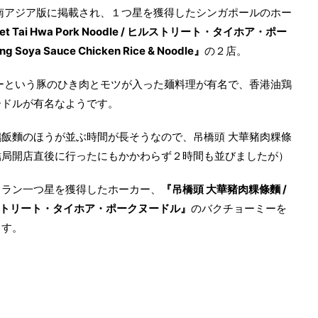
東南アジア版に掲載され、１つ星を獲得したシンガポールのホー
eet Tai Hwa Pork Noodle / ヒルストリート・タイホア・ポー
Soya Sauce Chicken Rice & Noodle』
の２店。
ーという豚のひき肉とモツが入った麺料理が有名で、香港油鶏
ードルが有名なようです。
飯麵のほうが並ぶ時間が長そうなので、吊橋頭 大華豬肉粿條
結局開店直後に行ったにもかかわらず２時間も並びましたが）
ュラン一つ星を獲得したホーカー、
『吊橋頭 大華豬肉粿條麵 /
dle / ヒルストリート・タイホア・ポークヌードル』
のバクチョーミーを
ます。