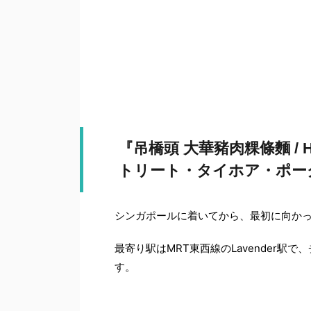
『吊橋頭 大華豬肉粿條麵 / Hill S
トリート・タイホア・ポー
シンガポールに着いてから、最初に向かった目的地が H
最寄り駅はMRT東西線のLavender
す。