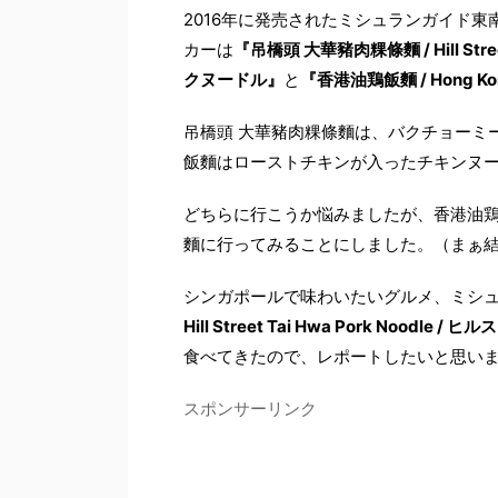
2016年に発売されたミシュランガイド
カーは
『吊橋頭 大華豬肉粿條麵 / Hill Str
クヌードル』
と
『香港油鶏飯麵 / Hong Kong 
吊橋頭 大華豬肉粿條麵は、バクチョーミ
飯麵はローストチキンが入ったチキンヌ
どちらに行こうか悩みましたが、香港油鶏
麵に行ってみることにしました。（まぁ
シンガポールで味わいたいグルメ、ミシ
Hill Street Tai Hwa Pork Noo
食べてきたので、レポートしたいと思い
スポンサーリンク