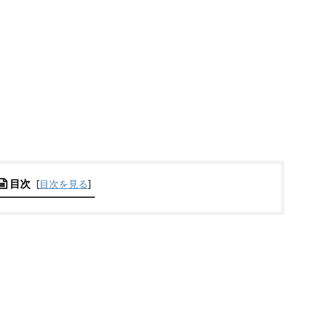
目次
[
目次を見る
]