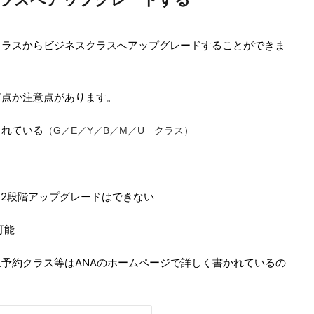
クラスからビジネスクラスへアップグレードすることができま
何点か注意点があります。
られている
（G／E／Y／B／M／U クラス）
2段階アップグレードはできない
可能
予約クラス等はANAのホームページで詳しく書かれているの